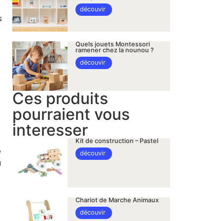
découvir
s
Quels jouets Montessori
ramener chez la nounou ?
découvir
Ces produits
pourraient vous
interesser
Kit de construction – Pastel
e
découvir
a
Chariot de Marche Animaux
découvir