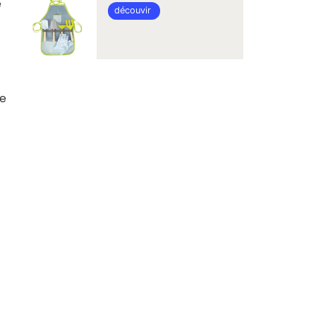
e
découvir
ge