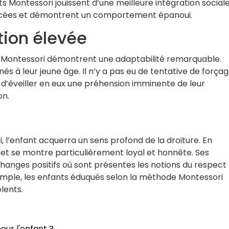
s Montessori jouissent d’une meilleure intégration social
vancées et démontrent un comportement épanoui.
tion élevée
e Montessori démontrent une adaptabilité remarquable.
nnés à leur jeune âge. Il n’y a pas eu de tentative de força
 d’éveiller en eux une préhension imminente de leur
on.
 l’enfant acquerra un sens profond de la droiture. En
ité et se montre particulièrement loyal et honnête. Ses
changes positifs où sont présentes les notions du respect
xemple, les enfants éduqués selon la méthode Montessori
olents.
our l'enfant ?