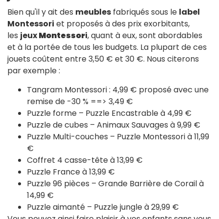
Bien qu'il y ait des
meubles
fabriqués sous le
label
Montessori
et proposés à des prix exorbitants,
les
jeux
Montessor
i
, quant à eux, sont abordables
et à la portée de tous les budgets. La plupart de ces
jouets coûtent entre 3,50 € et 30 €. Nous citerons
par exemple :
Tangram Montessori : 4,99 € proposé avec une
remise de -30 % ==> 3,49 €
Puzzle forme – Puzzle Encastrable à 4,99 €
Puzzle de cubes – Animaux Sauvages à 9,99 €
Puzzle Multi-couches – Puzzle Montessori à 11,99
€
Coffret 4 casse-tête à 13,99 €
Puzzle France à 13,99 €
Puzzle 96 pièces – Grande Barrière de Corail à
14,99 €
Puzzle aimanté – Puzzle jungle à 29,99 €
Vous pouvez ainsi faire plaisir à vos enfants sans vous